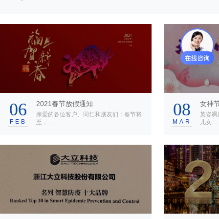
06
2021春节放假通知
08
女神
亲爱的各位客户、同仁和朋友们：春节将
英姿飒
FEB
MAR
至，…
儿女…