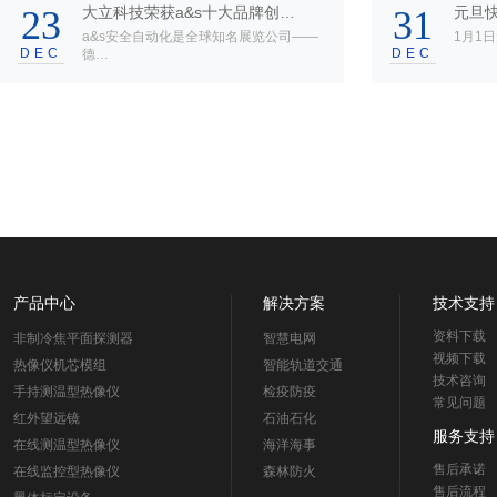
23
大立科技荣获a&s十大品牌创…
31
元旦快
a&s安全自动化是全球知名展览公司——
1月1日
DEC
DEC
德…
产品中心
解决方案
技术支持
资料下载
非制冷焦平面探测器
智慧电网
视频下载
热像仪机芯模组
智能轨道交通
技术咨询
手持测温型热像仪
检疫防疫
常见问题
红外望远镜
石油石化
服务支持
在线测温型热像仪
海洋海事
售后承诺
在线监控型热像仪
森林防火
售后流程