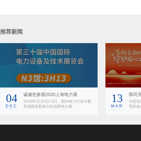
推荐新闻
04
诚邀您参观2020上海电力展
13
我司开
2020年12月3日-5日，国内电力行业中极
为切实
DEC
MAR
具规模及影响力的品牌电力展…
范的金