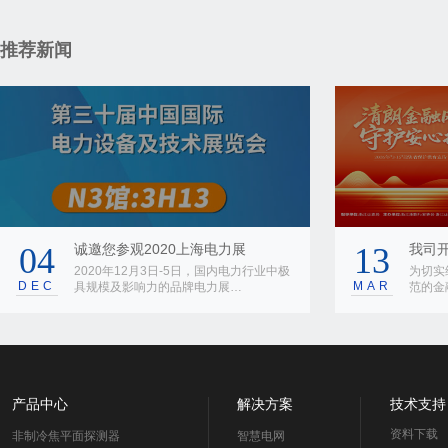
推荐新闻
04
诚邀您参观2020上海电力展
13
我司开
2020年12月3日-5日，国内电力行业中极
为切实
DEC
MAR
具规模及影响力的品牌电力展…
范的金
产品中心
解决方案
技术支持
资料下载
非制冷焦平面探测器
智慧电网