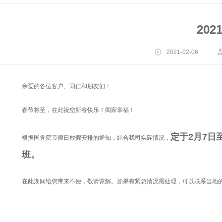
20
2021-02-06
亲爱的各位客户、同仁和朋友们：
春节将至，在此祝您新春快乐！阖家幸福！
定于2月7日
根据国务院节假日放假安排的通知，结合我司实际情况，
班。
在此期间给您带来不便，敬请谅解。如果有紧急情况需处理，可以联系当地