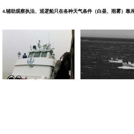
4.辅助观察执法、巡逻船只在各种天气条件（白昼、雨雾）靠