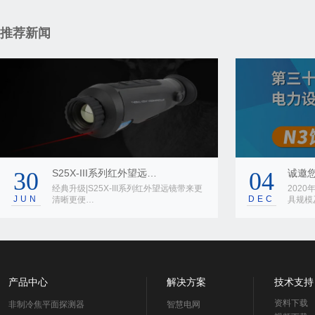
推荐新闻
30
S25X-III系列红外望远…
04
诚邀您
经典升级|S25X-III系列红外望远镜带来更
202
JUN
DEC
清晰更便…
具规模
产品中心
解决方案
技术支持
资料下载
非制冷焦平面探测器
智慧电网