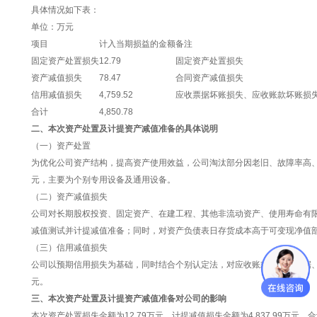
具体情况如下表：
单位：万元
项目
计入当期损益的金额
备注
固定资产处置损失
12.79
固定资产处置损失
资产减值损失
78.47
合同资产减值损失
信用减值损失
4,759.52
应收票据坏账损失、应收账款坏账损
合计
4,850.78
二、本次资产处置及计提资产减值准备的具体说明
（一）资产处置
为优化公司资产结构，提高资产使用效益，公司淘汰部分因老旧、故障率高、毁
元，主要为个别专用设备及通用设备。
（二）资产减值损失
公司对长期股权投资、固定资产、在建工程、其他非流动资产、使用寿命有
减值测试并计提减值准备；同时，对资产负债表日存货成本高于可变现净值部
（三）信用减值损失
公司以预期信用损失为基础，同时结合个别认定法，对应收账款、应收票据、其
元。
三、本次资产处置及计提资产减值准备对公司的影响
本次资产处置损失金额为12.79万元，计提减值损失金额为4,837.99万元，合