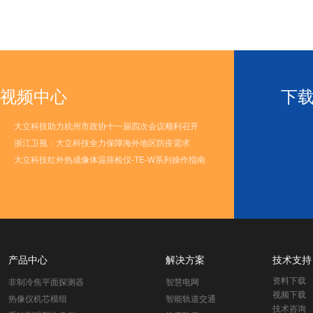
视频中心
下
大立科技助力杭州市政协十一届四次会议顺利召开
浙江卫视：大立科技全力保障海外地区防疫需求
大立科技红外热成像体温筛检仪-TE-W系列操作指南
产品中心
解决方案
技术支持
资料下载
非制冷焦平面探测器
智慧电网
视频下载
热像仪机芯模组
智能轨道交通
技术咨询