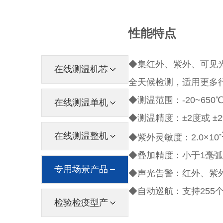
性能特点
◆集红外、紫外、可见
在线测温机芯
全天候检测，适用更多
◆测温范围：-20~650
在线测温单机
◆测温精度：±2度或 
-
在线测温整机
◆紫外灵敏度：2.0×10
◆叠加精度：小于1毫
专用场景产品
◆声光告警：红外、紫
◆自动巡航：支持255
检验检疫型产