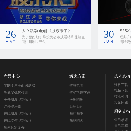
|《股东来了》…
30
S25X-III系列红外望远…
投资者客观看待和理解全
经典升级|S25X-III系列红外望远镜带
JUN
…
清晰更便…
产品中心
解决方案
技术支持
资料下载
非制冷焦平面探测器
智慧电网
视频下载
热像仪机芯模组
智能轨道交通
技术咨询
手持测温型热像仪
检疫防疫
常见问题
红外望远镜
石油石化
服务支持
在线测温型热像仪
海洋海事
售后承诺
在线监控型热像仪
森林防火
售后流程
黑体标定设备