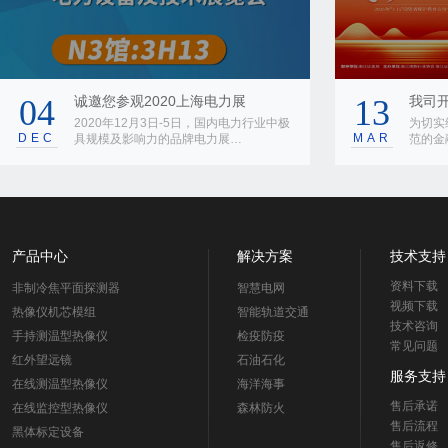
04
诚邀您参观2020上海电力展
13
我司开
2020年12月3日-5日，国内电力行业中极
为切实
DEC
MAR
具规模及影响力的品牌电力展…
范的金
产品中心
解决方案
技术支持
资料下载
非制冷焦平面探测器
智慧电网
视频下载
热像仪机芯模组
智能轨道交通
技术咨询
手持测温型热像仪
检疫防疫
常见问题
红外望远镜
石油石化
服务支持
在线测温型热像仪
海洋海事
售后承诺
在线监控型热像仪
森林防火
售后流程
黑体标定设备
售后返修