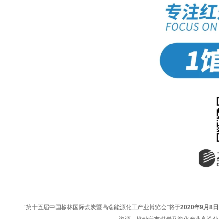
“第十五届中国榆林国际煤炭暨高端能源化工产业博览会”将于
2020年9月8