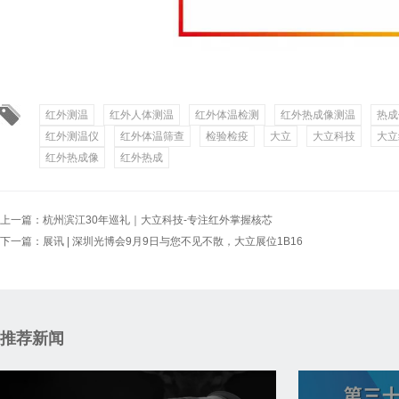
红外测温
红外人体测温
红外体温检测
红外热成像测温
热成
红外测温仪
红外体温筛查
检验检疫
大立
大立科技
大立
红外热成像
红外热成
上一篇：
杭州滨江30年巡礼｜大立科技-专注红外掌握核芯
下一篇：
展讯 | 深圳光博会9月9日与您不见不散，大立展位1B16
推荐新闻