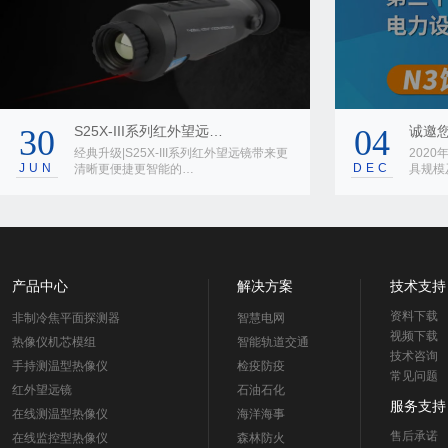
30
S25X-III系列红外望远…
04
诚邀您
经典升级|S25X-III系列红外望远镜带来更
202
JUN
DEC
清晰更便捷更智能的…
具规模
产品中心
解决方案
技术支持
资料下载
非制冷焦平面探测器
智慧电网
视频下载
热像仪机芯模组
智能轨道交通
技术咨询
手持测温型热像仪
检疫防疫
常见问题
红外望远镜
石油石化
服务支持
在线测温型热像仪
海洋海事
售后承诺
在线监控型热像仪
森林防火